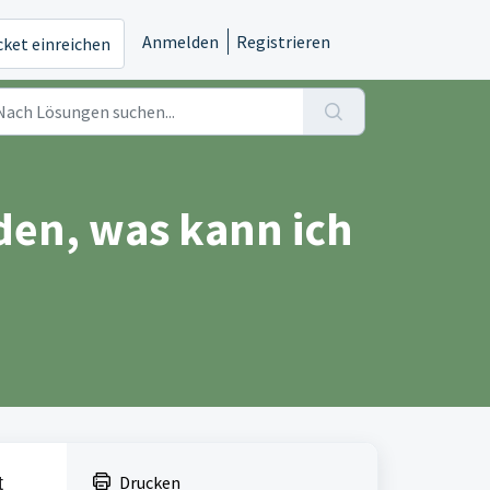
Anmelden
Registrieren
cket einreichen
den, was kann ich
Drucken
t