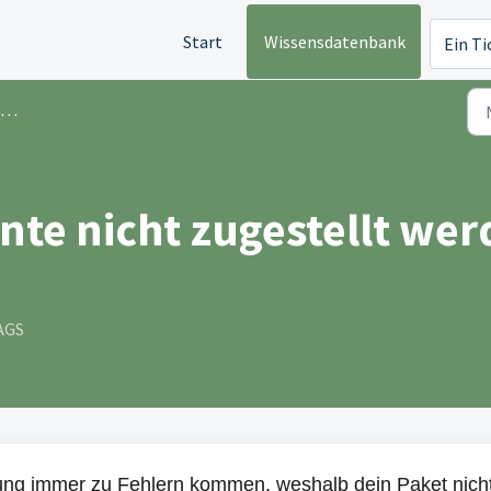
Start
Wissensdatenbank
Ein Ti
nte nicht zugestellt wer
AGS
lung immer zu Fehlern kommen, weshalb dein Paket nich